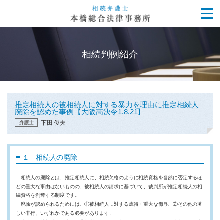
相続判例紹介
推定相続人の被相続人に対する暴力を理由に推定相続人
廃除を認めた事例【大阪高決令1.8.21】
下田 俊夫
弁護士
１ 相続人の廃除
相続人の廃除とは、推定相続人に、相続欠格のように相続資格を当然に否定するほ
どの重大な事由はないものの、被相続人の請求に基づいて、裁判所が推定相続人の相
続資格を剥奪する制度です。
廃除が認められるためには、①被相続人に対する虐待・重大な侮辱、②その他の著
しい非行、いずれかである必要があります。