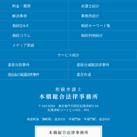
料金・費用
弁護士紹介
解決事例
事務所紹介
相続Q＆A
相続キーワード集
相続コラム
相続判例紹介
メディア実績
サービス紹介
遺産分割事件
遺留分減殺請求事件
使込金の返還請求事件
遺言作成
〒102-0094 東京都千代田区紀尾井町3-19
紀尾井町コートビル501，401
有楽町線「麹町駅」徒歩2分 半蔵門線「半蔵門駅」徒歩5分