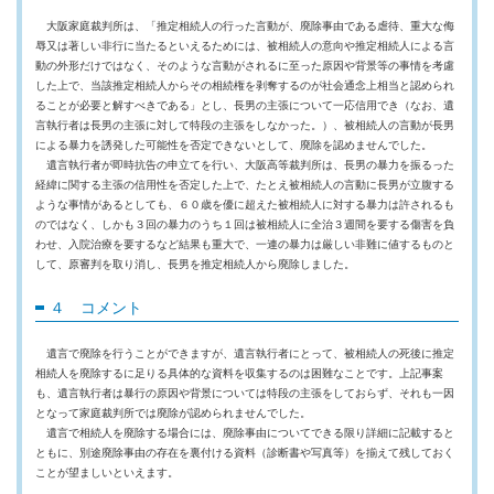
大阪家庭裁判所は、「推定相続人の行った言動が、廃除事由である虐待、重大な侮
辱又は著しい非行に当たるといえるためには、被相続人の意向や推定相続人による言
動の外形だけではなく、そのような言動がされるに至った原因や背景等の事情を考慮
した上で、当該推定相続人からその相続権を剥奪するのが社会通念上相当と認められ
ることが必要と解すべきである」とし、長男の主張について一応信用でき（なお、遺
言執行者は長男の主張に対して特段の主張をしなかった。）、被相続人の言動が長男
による暴力を誘発した可能性を否定できないとして、廃除を認めませんでした。
遺言執行者が即時抗告の申立てを行い、大阪高等裁判所は、長男の暴力を振るった
経緯に関する主張の信用性を否定した上で、たとえ被相続人の言動に長男が立腹する
ような事情があるとしても、６０歳を優に超えた被相続人に対する暴力は許されるも
のではなく、しかも３回の暴力のうち１回は被相続人に全治３週間を要する傷害を負
わせ、入院治療を要するなど結果も重大で、一連の暴力は厳しい非難に値するものと
して、原審判を取り消し、長男を推定相続人から廃除しました。
４ コメント
遺言で廃除を行うことができますが、遺言執行者にとって、被相続人の死後に推定
相続人を廃除するに足りる具体的な資料を収集するのは困難なことです。上記事案
も、遺言執行者は暴行の原因や背景については特段の主張をしておらず、それも一因
となって家庭裁判所では廃除が認められませんでした。
遺言で相続人を廃除する場合には、廃除事由についてできる限り詳細に記載すると
ともに、別途廃除事由の存在を裏付ける資料（診断書や写真等）を揃えて残しておく
ことが望ましいといえます。