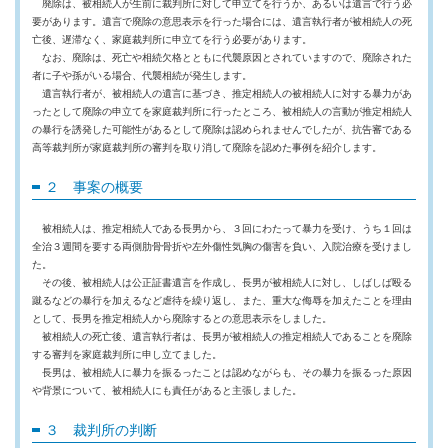
廃除は、被相続人が生前に裁判所に対して申立てを行うか、あるいは遺言で行う必
要があります。遺言で廃除の意思表示を行った場合には、遺言執行者が被相続人の死
亡後、遅滞なく、家庭裁判所に申立てを行う必要があります。
なお、廃除は、死亡や相続欠格とともに代襲原因とされていますので、廃除された
者に子や孫がいる場合、代襲相続が発生します。
遺言執行者が、被相続人の遺言に基づき、推定相続人の被相続人に対する暴力があ
ったとして廃除の申立てを家庭裁判所に行ったところ、被相続人の言動が推定相続人
の暴行を誘発した可能性があるとして廃除は認められませんでしたが、抗告審である
高等裁判所が家庭裁判所の審判を取り消して廃除を認めた事例を紹介します。
２ 事案の概要
被相続人は、推定相続人である長男から、３回にわたって暴力を受け、うち１回は
全治３週間を要する両側肋骨骨折や左外傷性気胸の傷害を負い、入院治療を受けまし
た。
その後、被相続人は公正証書遺言を作成し、長男が被相続人に対し、しばしば殴る
蹴るなどの暴行を加えるなど虐待を繰り返し、また、重大な侮辱を加えたことを理由
として、長男を推定相続人から廃除するとの意思表示をしました。
被相続人の死亡後、遺言執行者は、長男が被相続人の推定相続人であることを廃除
する審判を家庭裁判所に申し立てました。
長男は、被相続人に暴力を振るったことは認めながらも、その暴力を振るった原因
や背景について、被相続人にも責任があると主張しました。
３ 裁判所の判断