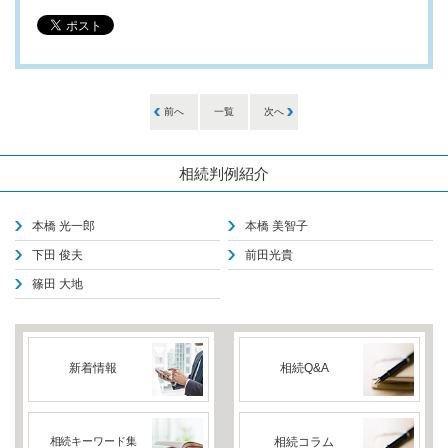
前へ
一覧
次へ
相続判例紹介
本橋 光一郎
本橋 美智子
下田 俊夫
前田光貴
篠田 大地
新着情報
相続Q&A
相続キーワード集
相続コラム