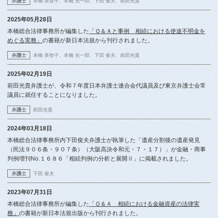
弁護士
本橋 美智子
本橋 光一郎
下田 俊夫
前田光貴
2025年05月28日
本橋総合法律事務所が編集した
「Ｑ＆Ａと事例 相続における使途不明金を
めぐる実務」
の書籍が新日本法規から刊行されました。
弁護士
本橋 美智子
本橋 光一郎
下田 俊夫
前田光貴
2025年02月19日
前田光貴弁護士が、令和７年度日本弁護士連合会代議員及び東京弁護士会常
議員に就任することになりました。
弁護士
前田光貴
2024年03月18日
本橋総合法律事務所内下田俊夫弁護士が執筆した「遺産分割後の遺産発見
（民法９０６条・９０７条）（大阪高決令和元・７・１７）」が金融・商事
判例増刊No.１６８６「相続判例の分析と展開Ⅱ」に掲載されました。
弁護士
下田 俊夫
2023年07月31日
本橋総合法律事務所が編集した
「Ｑ＆Ａ 相続における金融資産の法律実
務」
の書籍が新日本法規出版から刊行されました。