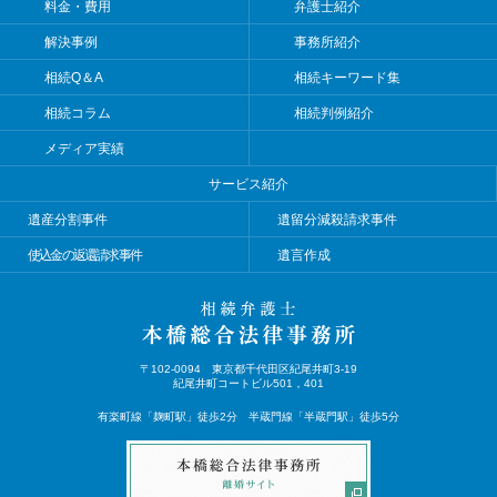
料金・費用
弁護士紹介
解決事例
事務所紹介
相続Q＆A
相続キーワード集
相続コラム
相続判例紹介
メディア実績
サービス紹介
遺産分割事件
遺留分減殺請求事件
使込金の返還請求事件
遺言作成
〒102-0094 東京都千代田区紀尾井町3-19
紀尾井町コートビル501，401
有楽町線「麹町駅」徒歩2分 半蔵門線「半蔵門駅」徒歩5分