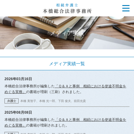
メディア実績
メディア実績一覧
2026年03月16日
本橋総合法律事務所が編集した
「Ｑ＆Ａと事例 相続における使途不明金を
めぐる実務」
の書籍が増刷（三刷）されました。
弁護士
本橋 美智子
本橋 光一郎
下田 俊夫
前田光貴
2025年08月08日
本橋総合法律事務所が編集した
「Ｑ＆Ａと事例 相続における使途不明金を
めぐる実務」
の書籍が増刷されました。