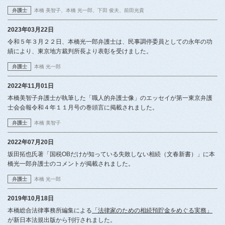
弁護士
本橋 美智子
本橋 光一郎
下田 俊夫
前田光貴
2023年03月22日
令和５年３月２２日、本橋光一郎弁護士は、民事調停委員としての永年の功
績により、東京地方裁判所長より表彰を受けました。
弁護士
本橋 光一郎
2022年11月01日
本橋美智子弁護士が執筆した「職人的弁護士像」のエッセイが第一東京弁護
士会会報令和４年１１月号の巻頭言に掲載されました。
弁護士
本橋 美智子
2022年07月20日
坂田拓也氏著「国税OBだけが知っている失敗しない相続（文春新書）」に本
橋光一郎弁護士のコメントが掲載されました。
弁護士
本橋 光一郎
2019年10月18日
本橋総合法律事務所編集による
「法律家のための相続預貯金をめぐる実務」
が新日本法規出版から刊行されました。