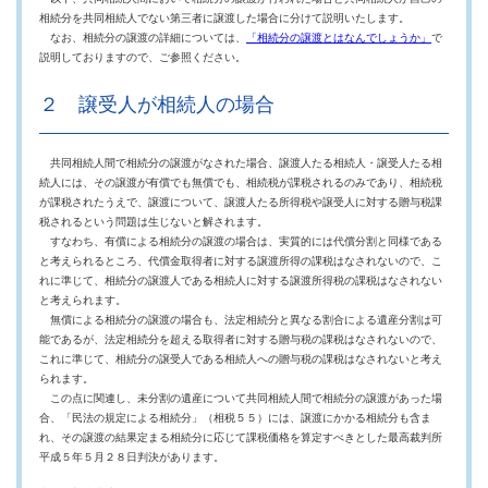
相続分を共同相続人でない第三者に譲渡した場合に分けて説明いたします。
なお、相続分の譲渡の詳細については、
「相続分の譲渡とはなんでしょうか」
で
説明しておりますので、ご参照ください。
２ 譲受人が相続人の場合
共同相続人間で相続分の譲渡がなされた場合、譲渡人たる相続人・譲受人たる相
続人には、その譲渡が有償でも無償でも、相続税が課税されるのみであり、相続税
が課税されたうえで、譲渡について、譲渡人たる所得税や譲受人に対する贈与税課
税されるという問題は生じないと解されます。
すなわち、有償による相続分の譲渡の場合は、実質的には代償分割と同様である
と考えられるところ、代償金取得者に対する譲渡所得の課税はなされないので、こ
れに準じて、相続分の譲渡人である相続人に対する譲渡所得税の課税はなされない
と考えられます。
無償による相続分の譲渡の場合も、法定相続分と異なる割合による遺産分割は可
能であるが、法定相続分を超える取得者に対する贈与税の課税はなされないので、
これに準じて、相続分の譲受人である相続人への贈与税の課税はなされないと考え
られます。
この点に関連し、未分割の遺産について共同相続人間で相続分の譲渡があった場
合、「民法の規定による相続分」（相税５５）には、譲渡にかかる相続分も含ま
れ、その譲渡の結果定まる相続分に応じて課税価格を算定すべきとした最高裁判所
平成５年５月２８日判決があります。