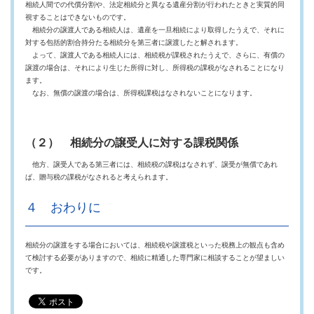
相続人間での代償分割や、法定相続分と異なる遺産分割が行われたときと実質的同
視することはできないものです。
相続分の譲渡人である相続人は、遺産を一旦相続により取得したうえで、それに
対する包括的割合持分たる相続分を第三者に譲渡したと解されます。
よって、譲渡人である相続人には、相続税が課税されたうえで、さらに、有償の
譲渡の場合は、それにより生じた所得に対し、所得税の課税がなされることになり
ます。
なお、無償の譲渡の場合は、所得税課税はなされないことになります。
（２） 相続分の譲受人に対する課税関係
他方、譲受人である第三者には、相続税の課税はなされず、譲受が無償であれ
ば、贈与税の課税がなされると考えられます。
４ おわりに
相続分の譲渡をする場合においては、相続税や譲渡税といった税務上の観点も含め
て検討する必要がありますので、相続に精通した専門家に相談することが望ましい
です。