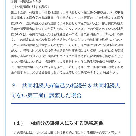
参照：相続税法５５条
（未分割遺産に対する課税）
第五十五条 相続若しくは包括遺贈により取得した財産に係る相続税について申告
書を提出する場合又は当該財産に係る相続税について更正若しくは決定をする場合
において、当該相続又は包括遺贈により取得した財産の全部又は一部が共同相続人
又は包括受遺者によつてまだ分割されていないときは、その分割されていない財産
については、各共同相続人又は包括受遺者が民法（第九百四条の二（寄与分）を除
く。）の規定による相続分又は包括遺贈の割合に従つて当該財産を取得したものと
してその課税価格を計算するものとする。ただし、その後において当該財産の分割
があり、当該共同相続人又は包括受遺者が当該分割により取得した財産に係る課税
価格が当該相続分又は包括遺贈の割合に従つて計算された課税価格と異なることと
なつた場合においては、当該分割により取得した財産に係る課税価格を基礎とし
て、納税義務者において申告書を提出し、若しくは第三十二条第一項に規定する更
正の請求をし、又は税務署長において更正若しくは決定をすることを妨げない。
３ 共同相続人が自己の相続分を共同相続人
でない第三者に譲渡した場合
（１） 相続分の譲渡人に対する課税関係
この場合には、共同相続人間における相続人間における相続分の譲渡と異なり、