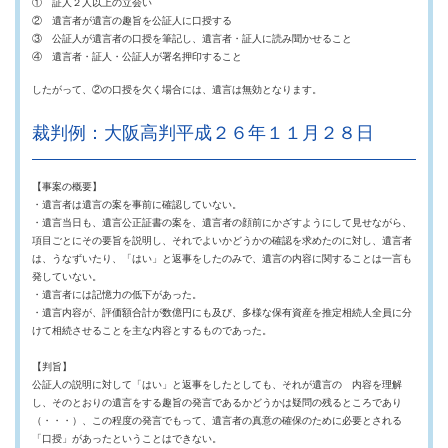
① 証人２人以上の立会い
② 遺言者が遺言の趣旨を公証人に口授する
③ 公証人が遺言者の口授を筆記し、遺言者・証人に読み聞かせること
④ 遺言者・証人・公証人が署名押印すること
したがって、②の口授を欠く場合には、遺言は無効となります。
裁判例：大阪高判平成２６年１１月２８日
【事案の概要】
・遺言者は遺言の案を事前に確認していない。
・遺言当日も、遺言公正証書の案を、遺言者の顔前にかざすようにして見せながら、
項目ごとにその要旨を説明し、それでよいかどうかの確認を求めたのに対し、遺言者
は、うなずいたり、「はい」と返事をしたのみで、遺言の内容に関することは一言も
発していない。
・遺言者には記憶力の低下があった。
・遺言内容が、評価額合計が数億円にも及び、多様な保有資産を推定相続人全員に分
けて相続させることを主な内容とするものであった。
【判旨】
公証人の説明に対して「はい」と返事をしたとしても、それが遺言の 内容を理解
し、そのとおりの遺言をする趣旨の発言であるかどうかは疑問の残るところであり
（・・・）、この程度の発言でもって、遺言者の真意の確保のために必要とされる
「口授」があったということはできない。