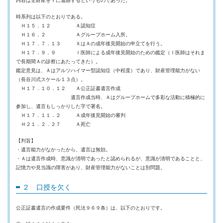
内容は全財産をＹに遺贈するというものであった。
時系列は以下のとおりである。
Ｈ１５．１２ Ａ認知症
Ｈ１６．２ Ａグループホーム入所。
Ｈ１７．７．１３ ＸはＡの成年後見開始の申立てを行う。
Ｈ１７．９．９ Ｉ医師による成年後見開始のための鑑定（Ｉ医師はそれま
で長期間Ａの診察にあたってきた）。
鑑定意見は、Ａはアルツハイマー型認知症（中程度）であり、財産管理能力がない
（長谷川式スケール１３点）。
Ｈ１７．１０．１２ Ａ公正証書遺言作成
遺言作成当時、Ａはグループホームで多彩な活動に積極的に
参加し、遺言もしっかりした字で署名。
Ｈ１７．１１．２ Ａ成年後見開始の審判
Ｈ２１．２．２７ Ａ死亡
【判旨】
・遺言能力がなかったから、遺言は無効。
・Ａは遺言作成時、意識が清明であったと認められるが、意識が清明であることと、
記憶力や見当識の障害があり、財産管理能力がないことは別問題。
２ 口授を欠く
公正証書遺言の作成要件（民法９６９条）は、以下のとおりです。