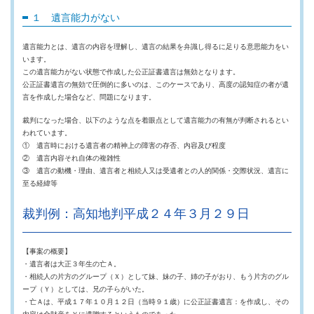
１ 遺言能力がない
遺言能力とは、遺言の内容を理解し、遺言の結果を弁識し得るに足りる意思能力をい
います。
この遺言能力がない状態で作成した公正証書遺言は無効となります。
公正証書遺言の無効で圧倒的に多いのは、このケースであり、高度の認知症の者が遺
言を作成した場合など、問題になります。
裁判になった場合、以下のような点を着眼点として遺言能力の有無が判断されるとい
われています。
① 遺言時における遺言者の精神上の障害の存否、内容及び程度
② 遺言内容それ自体の複雑性
③ 遺言の動機・理由、遺言者と相続人又は受遺者との人的関係・交際状況、遺言に
至る経緯等
裁判例：高知地判平成２４年３月２９日
【事案の概要】
・遺言者は大正３年生の亡Ａ。
・相続人の片方のグループ（Ｘ）として妹、妹の子、姉の子がおり、もう片方のグル
ープ（Ｙ）としては、兄の子らがいた。
・亡Ａは、平成１７年１０月１２日（当時９１歳）に公正証書遺言：を作成し、その