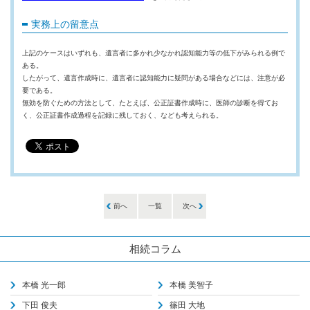
実務上の留意点
上記のケースはいずれも、遺言者に多かれ少なかれ認知能力等の低下がみられる例で
ある。
したがって、遺言作成時に、遺言者に認知能力に疑問がある場合などには、注意が必
要である。
無効を防ぐための方法として、たとえば、公正証書作成時に、医師の診断を得てお
く、公正証書作成過程を記録に残しておく、なども考えられる。
前へ
一覧
次へ
相続コラム
本橋 光一郎
本橋 美智子
下田 俊夫
篠田 大地