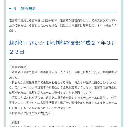
３ 錯誤無効
遺言者の真意と遺言内容に錯誤があり、遺言者が遺言内容についての真実を知ってい
たのであれば、遺言をしなかった場合、錯誤により遺言は無効となります（民法９５
条）。
裁判例：さいたま地判熊谷支部平成２７年３月
２３日
【事案の概要】
・遺言者は全盲であり、養護盲老人ホームに入所。長男と長女がいたが、精神障害が
あった。
・長女らが入院生活費等で金銭を必要とする場合、長女らが金銭に困ることのないよ
う、老人ホームにより遺言者の所有金から金銭を支出してもらい、遺言者の所有金に
残額があれば、残額を老人ホームに寄付することを意図していた。
・実際に作成された遺言は、遺言者の所有金全額をすべて老人ホームに寄付し、付言
事項として、長女らへの入院生活費等を遺言者の寄付金から支出するよう老人ホーム
にお願いすることが記載されているだけであった。
※付言事項には法的拘束力はない。
【判旨】