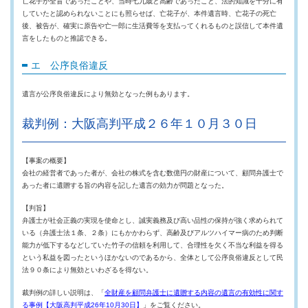
亡花子が全盲であったことや、当時七九歳と高齢であったこと、法的知識を十分に有
していたと認められないことにも照らせば、亡花子が、本件遺言時、亡花子の死亡
後、被告が、確実に原告や亡一郎に生活費等を支払ってくれるものと誤信して本件遺
言をしたものと推認できる。
エ 公序良俗違反
遺言が公序良俗違反により無効となった例もあります。
裁判例：大阪高判平成２６年１０月３０日
【事案の概要】
会社の経営者であった者が、会社の株式を含む数億円の財産について、顧問弁護士で
あった者に遺贈する旨の内容を記した遺言の効力が問題となった。
【判旨】
弁護士が社会正義の実現を使命とし、誠実義務及び高い品性の保持が強く求められて
いる（弁護士法１条、２条）にもかかわらず、高齢及びアルツハイマー病のため判断
能力が低下するなどしていた竹子の信頼を利用して、合理性を欠く不当な利益を得る
という私益を図ったというほかないのであるから、全体として公序良俗違反として民
法９０条により無効といわざるを得ない。
裁判例の詳しい説明は、「
全財産を顧問弁護士に遺贈する内容の遺言の有効性に関す
る事例【大阪高判平成26年10月30日】
」をご覧ください。