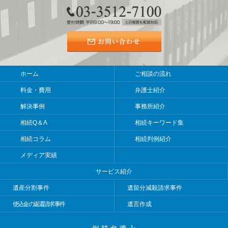
ホーム
ご相談の流れ
料金・費用
弁護士紹介
解決事例
事務所紹介
相続Q＆A
相続キーワード集
相続コラム
相続判例紹介
メディア実績
サービス紹介
遺産分割事件
遺留分減殺請求事件
使込金の返還請求事件
遺言作成