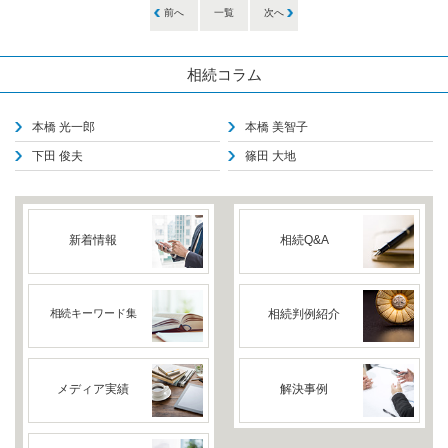
前へ
一覧
次へ
相続コラム
本橋 光一郎
本橋 美智子
下田 俊夫
篠田 大地
新着情報
相続Q&A
相続キーワード集
相続判例紹介
メディア実績
解決事例