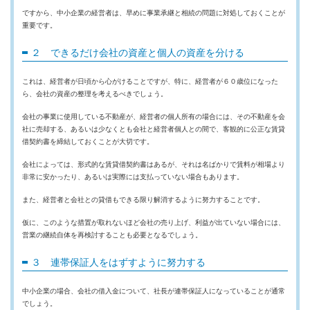
ですから、中小企業の経営者は、早めに事業承継と相続の問題に対処しておくことが
重要です。
２ できるだけ会社の資産と個人の資産を分ける
これは、経営者が日頃から心がけることですが、特に、経営者が６０歳位になった
ら、会社の資産の整理を考えるべきでしょう。
会社の事業に使用している不動産が、経営者の個人所有の場合には、その不動産を会
社に売却する、あるいは少なくとも会社と経営者個人との間で、客観的に公正な賃貸
借契約書を締結しておくことが大切です。
会社によっては、形式的な賃貸借契約書はあるが、それは名ばかりで賃料が相場より
非常に安かったり、あるいは実際には支払っていない場合もあります。
また、経営者と会社との貸借もできる限り解消するように努力することです。
仮に、このような措置が取れないほど会社の売り上げ、利益が出ていない場合には、
営業の継続自体を再検討することも必要となるでしょう。
３ 連帯保証人をはずすように努力する
中小企業の場合、会社の借入金について、社長が連帯保証人になっていることが通常
でしょう。