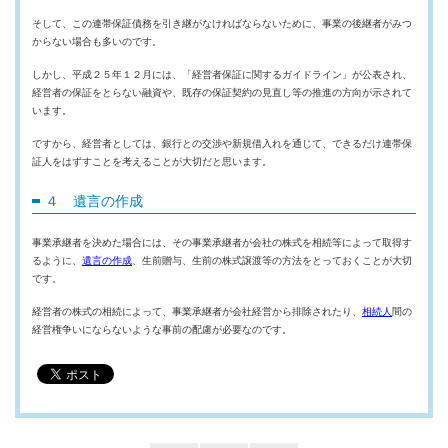
そして、この連帯保証債務を引き継がなければならないために、事業の後継者がみつ
からない場合も多いのです。
しかし、平成２５年１２月には、「経営者保証に関するガイドライン」が公表され、
経営者の保証をとらない融資や、既存の保証契約の見直し等の推進の方向が示されて
います。
ですから、経営者としては、銀行との交渉や新規借入れを通じて、できるだけ連帯保
証人をはずすことを考えることが大切だと思います。
４ 遺言の作成
事業承継者を決めた場合には、その事業承継者が会社の株式を相続等によって取得す
るように、
遺言の作成
、生前贈与、生前の株式譲渡等の方法をとっておくことが大切
です。
経営者の株式の相続によって、事業承継者が会社経営から排除されたり、
相続人
間の
経営権争いにならないような事前の配慮が必要なのです。