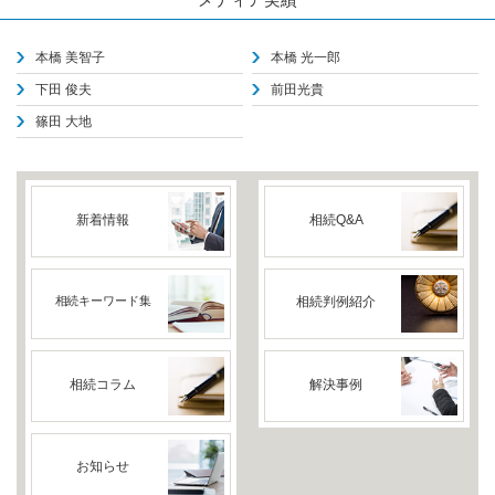
本橋 美智子
本橋 光一郎
下田 俊夫
前田光貴
篠田 大地
新着情報
相続Q&A
相続キーワード集
相続判例紹介
相続コラム
解決事例
お知らせ