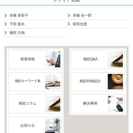
本橋 美智子
本橋 光一郎
下田 俊夫
前田光貴
篠田 大地
新着情報
相続Q&A
相続キーワード集
相続判例紹介
相続コラム
解決事例
お知らせ