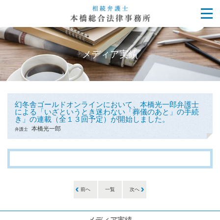
メディア実績
幻冬舎ゴールドオンラインにおいて、本橋光一郎弁護士
による「いざというとき迷わない「葬儀のあと」の手続
き」の連載（全１３回予定）が開始しました。
本橋光一郎
弁護士
前へ
一覧
次へ
メディア実績