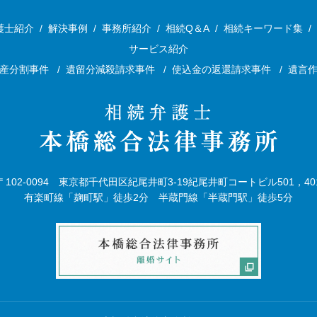
護士紹介
/
解決事例
/
事務所紹介
/
相続Q＆A
/
相続キーワード集
/
サービス紹介
産分割事件
/
遺留分減殺請求事件
/
使込金の返還請求事件
/
遺言
〒102-0094 東京都千代田区紀尾井町3-19
紀尾井町コートビル501，40
有楽町線「麹町駅」徒歩2分 半蔵門線「半蔵門駅」徒歩5分