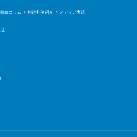
相続コラム
/
相続判例紹介
/
メディア実績
作成
1