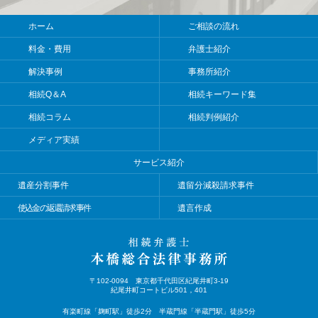
ホーム
ご相談の流れ
料金・費用
弁護士紹介
解決事例
事務所紹介
相続Q＆A
相続キーワード集
相続コラム
相続判例紹介
メディア実績
サービス紹介
遺産分割事件
遺留分減殺請求事件
使込金の返還請求事件
遺言作成
〒102-0094 東京都千代田区紀尾井町3-19
紀尾井町コートビル501，401
有楽町線「麹町駅」徒歩2分 半蔵門線「半蔵門駅」徒歩5分